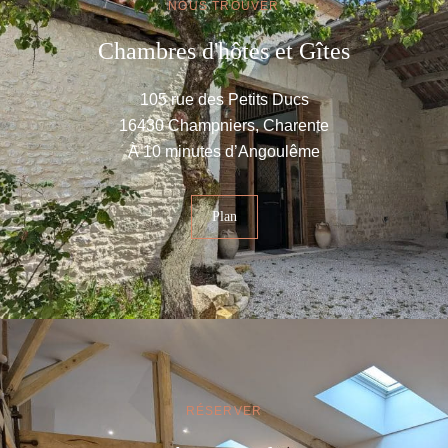
NOUS TROUVER
Chambres d'hôtes et Gîtes
105 rue des Petits Ducs
16430 Champniers, Charente
À 10 minutes d’Angoulême
Plan
RÉSERVER