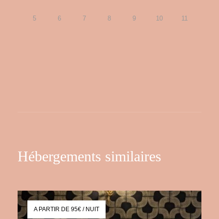
5
6
7
8
9
10
11
Hébergements similaires
A PARTIR DE 95€ / NUIT