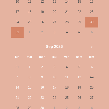
10
11
12
13
14
15
16
17
18
19
20
21
22
23
24
25
26
27
28
29
30
31
1
2
3
4
5
6
Sep 2026
lun
mar
mer
jeu
ven
sam
dim
31
1
2
3
4
5
6
7
8
9
10
11
12
13
14
15
16
17
18
19
20
21
22
23
24
25
26
27
28
29
30
1
2
3
4