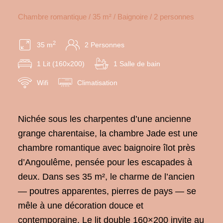
Chambre romantique / 35 m² / Baignoire / 2 personnes
2
35 m
2 Personnes
1 Lit (160x200)
1 Salle de bain
Wifi
Climatisation
Nichée sous
les charpentes d’une ancienne
grange
charentaise, la chambre Jade
est une
chambre romantique avec baignoire îlot près
d’Angoulême, pensée pour les escapades
à
deux. Dans ses 35 m², le charme de
l’ancien
— poutres apparentes, pierres
de pays — se
mêle à une décoration
douce et
contemporaine. Le lit double
160×200 invite au